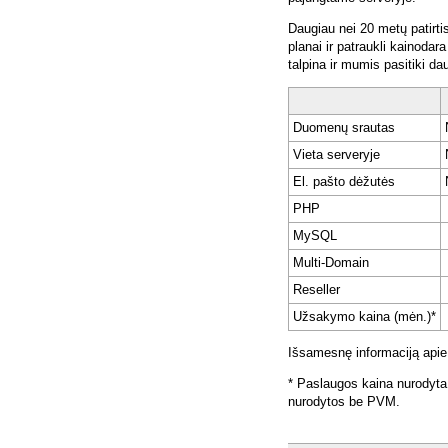
Daugiau nei 20 metų patirti
planai ir patraukli kainoda
talpina ir mumis pasitiki da
Duomenų srautas
Vieta serveryje
El. pašto dėžutės
PHP
MySQL
Multi-Domain
Reseller
Užsakymo kaina (mėn.)*
Išsamesnę informaciją apie
* Paslaugos kaina nurodyta
nurodytos be PVM.