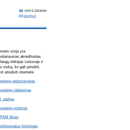
erneto vizija yra
uliariausias akredituotas
laugų teikėjas Lietuvoje ir
lo viską, ko gali prireikti,
int atsidurti internete:
omenų registravimas
vetainių talpinimas
l. paštas
vetainių kūrimas
PAM filtras
rofesionalus hostingas