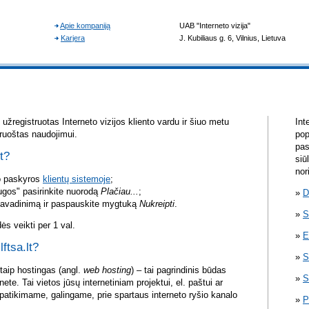
žregistruotas Interneto vizijos kliento vardu ir šiuo metu
Int
aruoštas naudojimui.
pop
pas
lt?
siū
nor
vo paskyros
klientų sistemoje
;
ugos" pasirinkite nuorodą
Plačiau...
;
D
pavadinimą ir paspauskite mygtuką
Nukreipti
.
S
s veikti per 1 val.
E
lftsa.lt?
S
itaip hostingas (angl.
web hosting
) – tai pagrindinis būdas
S
rnete. Tai vietos jūsų internetiniam projektui, el. paštui ar
atikimame, galingame, prie spartaus interneto ryšio kanalo
P