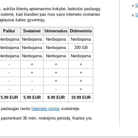
S
s, aukšta klientų aptarnavimo kokybė, lankstūs paslaugų
ra nulėmė, kad šiandien pas mus savo interneto svetaines
S
ugiausiai šalies gyventojų.
Paštui
Svetainei
Universalus
Didmeninis
Neribojama
Neribojama
Neribojama
Neribojama
Neribojama
Neribojama
Neribojama
200 GB
Neribojama
Neribojama
Neribojama
Neribojama
-
+
+
+
-
+
+
+
-
-
+
+
-
-
-
+
5.99 EUR
5.99 EUR
8.99 EUR
19.99 EUR
 paslaugas rasite
Interneto vizijos
svetainėje.
 pasirenkant 36 mėn. mokėjimo periodą. Kainos yra