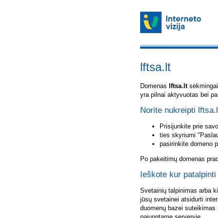
lftsa.lt
Domenas
lftsa.lt
sėkmingai u
yra pilnai aktyvuotas bei p
Norite nukreipti lftsa.
Prisijunkite prie sa
ties skyriumi "Pasla
pasirinkite domeno 
Po pakeitimų domenas pradė
Ieškote kur patalpinti 
Svetainių talpinimas arba k
jūsų svetainei atsidurti inte
duomenų bazei suteikimas p
pajungtame serveryje.