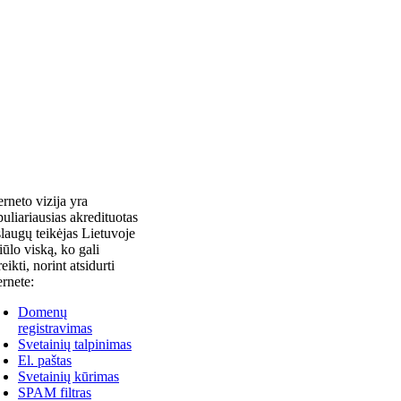
erneto vizija yra
uliariausias akredituotas
laugų teikėjas Lietuvoje
siūlo viską, ko gali
reikti, norint atsidurti
ernete:
Domenų
registravimas
Svetainių talpinimas
El. paštas
Svetainių kūrimas
SPAM filtras