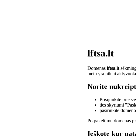
lftsa.lt
Domenas
lftsa.lt
sėkminga
metu yra pilnai aktyvuota
Norite nukreipti
Prisijunkite prie 
ties skyriumi "Pas
pasirinkite domen
Po pakeitimų domenas pra
Ieškote kur pata