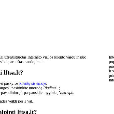
i užregistruotas Interneto vizijos kliento vardu ir šiuo
Int
s bei paruoštas naudojimui.
pop
pas
ir 
 lftsa.lt?
pri
int
savo paskyros
klientų sistemoje
;
laugos" pasirinkite nuorodą
Plačiau...
;
o pavadinimą ir paspauskite mygtuką
Nukreipti
.
dės veikti per 1 val.
lpinti lftsa.lt?