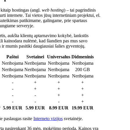
 kitaip hostingas (angl.
web hosting
) – tai pagrindinis
rti internete. Tai vietos jūsų internetiniam projektui, el.
suteikimas patikimame, galingame, prie spartaus
jungtame serveryje.
tis, aukšta klientų aptarnavimo kokybė, lankstūs
ukli kainodara nulėmė, kad šiandien pas mus savo
a ir mumis pasitiki daugiausiai šalies gyventojų.
Paštui
Svetainei
Universalus
Didmeninis
Neribojama
Neribojama
Neribojama
Neribojama
Neribojama
Neribojama
Neribojama
200 GB
Neribojama
Neribojama
Neribojama
Neribojama
-
+
+
+
-
+
+
+
-
-
+
+
-
-
-
+
*
5.99 EUR
5.99 EUR
8.99 EUR
19.99 EUR
e paslaugas rasite
Interneto vizijos
svetainėje.
ta pasirenkant 36 mėn. mokėjimo periodą. Kainos yra