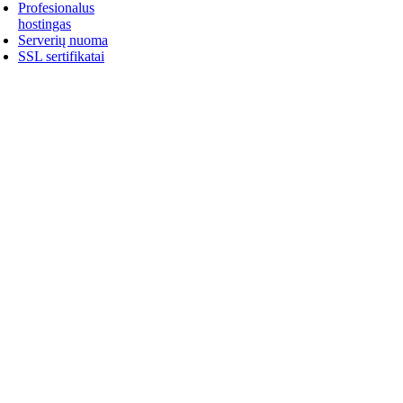
Profesionalus
hostingas
Serverių nuoma
SSL sertifikatai