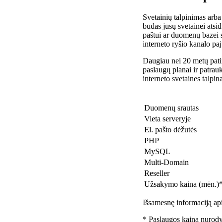
Svetainių talpinimas arba
būdas jūsų svetainei atsidu
paštui ar duomenų bazei 
interneto ryšio kanalo pa
Daugiau nei 20 metų patir
paslaugų planai ir patra
interneto svetaines talpin
Duomenų srautas
Vieta serveryje
El. pašto dėžutės
PHP
MySQL
Multi-Domain
Reseller
Užsakymo kaina (mėn.)
Išsamesnę informaciją api
* Paslaugos kaina nurody